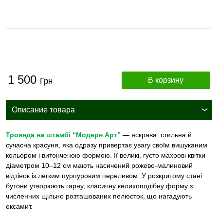
1 500
В корзину
Грн
Описание товара
Троянда на штамбі “Модерн Арт”
— яскрава, стильна й
сучасна красуня, яка одразу привертає увагу своїм вишуканим
кольором і витонченою формою. Її великі, густо махрові квітки
діаметром 10–12 см мають насичений рожево-малиновий
відтінок із легким пурпуровим переливом. У розкритому стані
бутони утворюють гарну, класичну келихоподібну форму з
численних щільно розташованих пелюсток, що нагадують
оксамит.