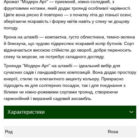
Аромат “Модерн Арт” — приємний, ніжно-солодкий, з
фруктовими нотами, який додає троянді особливої чарівності.
Цвіте вона рясно й повторно — з початку літа до пізньої осені,
зберігаючи яскравість і форму квітів навіть у спеку чи дощову
погоду.
Крона на штамбі — компактна, густо облистнена, темно-зелена
й блискуча, що чудово підкреслює яскравий колір бутонів. Сорт
відзначається високою стійкістю до хвороб, добре переносить
спеку та морози, не потребує складного догляду.
Троянда “Модерн Арт” на штамбі — ідеальний вибір для
сучасних садів і ландшафтних композицій. Вона додає простору
енергії, стилю та елегантного акценту кольору. Прекрасно
підходить як для солітерних посадок, так і для поєднання з
білими чи ніжно-рожевими сортами троянд, створюючи
гармонійний і виразний садовий ансамбль.
Характеристики
Род
Rosa