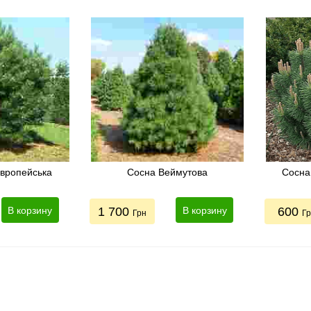
європейська
Сосна Веймутова
Сосна 
В корзину
1 700
В корзину
600
Грн
Г