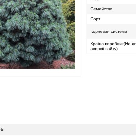
Семейство
Сорт
Корневая система
Країна виробник(На дв
аверсії сайту)
ры