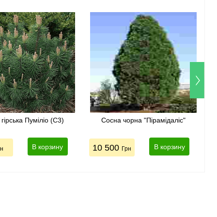
гірська Пуміліо (С3)
Сосна чорна "Пірамідаліс"
В корзину
10 500
В корзину
рн
Грн