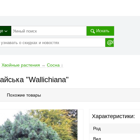
де
Искать
→
Хвойные растения
→
Сосна
↓
айська "Wallichiana"
Похожие товары
Характеристики:
Род
Вид