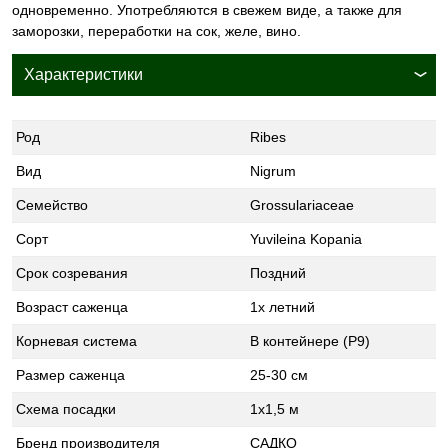
одновременно. Употребляются в свежем виде, а также для
заморозки, переработки на сок, желе, вино.
Характеристики
Род
Ribes
Вид
Nigrum
Семейство
Grossulariaceae
Сорт
Yuvіleina Kopania
Срок созревания
Поздний
Возраст саженца
1х летний
Корневая система
В контейнере (Р9)
Размер саженца
25-30 см
Схема посадки
1х1,5 м
Бренд производителя
САДКО