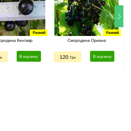
Ранний
Ранний
ородина Кентавр
Смородина Ориана
В корзину
120
В корзину
рн
Грн