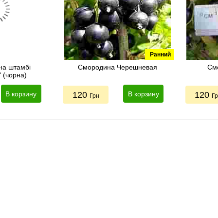
Ранний
на штамбі
Смородина Черешневая
См
" (чорна)
В корзину
120
В корзину
120
Грн
Г