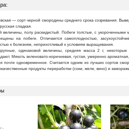
ра:
ская — сорт черной смородины среднего срока созревания. Вывед
русская сладкая.
 величины, полу раскидистый. Побеги толстые, с укороченными м
мещены на побеге. Отличается самоплодностью, засухоустойчи
остью к болезням, неприхотливый к условиям выращивания.
рупные, одинаковой величины, средняя масса 2 г, некоторые 
дают. Мякоть зеленовато-коричневая, густая, умеренно ароматная,
я почти одновременное. Считается одним из лучших сортов смор
качественные продукты переработки (соки, желе, вино) и замораж
ры