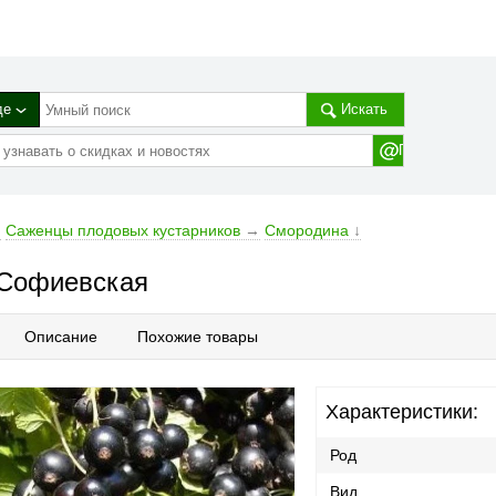
де
Искать
→
Саженцы плодовых кустарников
→
Смородина
↓
Софиевская
Описание
Похожие товары
Характеристики:
Род
Вид