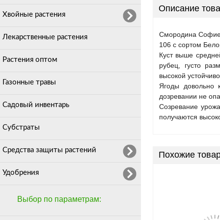
Описание това
Хвойные растения
Смородина Софиев
Лекарственные растения
106 с сортом Бело
Куст выше средней
Растения оптом
рубец, густо раз
высокой устойчив
Газонные травы
Ягоды довольно к
дозревании не опа
Садовый инвентарь
Созревание урожа
получаются высоко
Субстраты
Средства защиты растений
Похожие това
Удобрения
Выбор по параметрам: