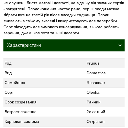
не опушені. Листя матові і довгасті, на відміну від звичних сортів
- закруглені. Плодоношення настає рано, перші плоди можна
зібрати вже на третій рік після висадки саджанця. Плоди
вживають в свіжому вигляді і використовують для переробки.
Сорт підходить для зимового консервування, з нього роблять
варення, джем, компоти та інші десерти.
Характеристики
Род
Prunus
Вид
Domestica
Семейство
Rosaceae
Сорт
Olenka
Срок созревания
Ранний
Возраст саженца
2х летний
Корневая система
Открытая