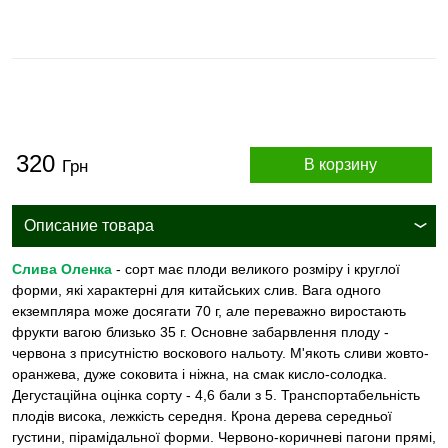
320
В корзину
Грн
Описание товара
Слива Оленка
- сорт має плоди великого розміру і круглої
форми, які характерні для китайських слив. Вага одного
екземпляра може досягати 70 г, але переважно виростають
фрукти вагою близько 35 г. Основне забарвлення плоду -
червона з присутністю воскового нальоту. М'якоть сливи жовто-
оранжева, дуже соковита і ніжна, на смак кисло-солодка.
Дегустаційна оцінка сорту - 4,6 бали з 5. Транспортабельність
плодів висока, лежкість середня. Крона дерева середньої
густини, пірамідальної форми. Червоно-коричневі пагони прямі,