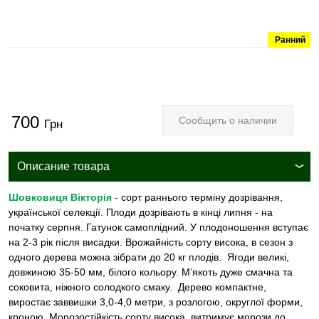
Ранний
700
Сообщить о наличии
Грн
Описание товара
Шовковиця Вікторія
- сорт раннього терміну дозрівання,
української селекції. Плоди дозрівають в кінці липня - на
початку серпня. Гатунок самоплідний. У плодоношення вступає
на 2-3 рік після висадки. Врожайність сорту висока, в сезон з
одного дерева можна зібрати до 20 кг плодів. Ягоди великі,
довжиною 35-50 мм, білого кольору. М’якоть дуже смачна та
соковита, ніжного солодкого смаку. Дерево компактне,
виростає заввишки 3,0-4,0 метри, з розлогою, округлої форми,
кроною. Морозостійкість сорту висока, витримує морози до