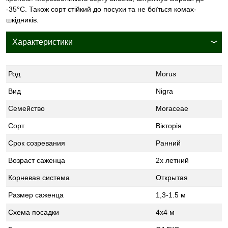
-35°С. Також сорт стійкий до посухи та не боїться комах-
шкідників.
Характеристики
Род
Morus
Вид
Nigra
Семейство
Moraceae
Сорт
Вікторія
Срок созревания
Ранний
Возраст саженца
2х летний
Корневая система
Открытая
Размер саженца
1,3-1.5 м
Схема посадки
4х4 м