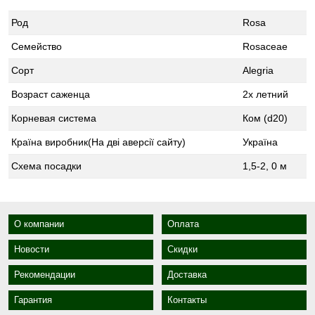
Род
Rosa
Семейство
Rosaceae
Сорт
Alegria
Возраст саженца
2х летний
Корневая система
Ком (d20)
Країна виробник(На дві аверсії сайту)
Україна
Схема посадки
1,5-2, 0 м
О компании
Оплата
Новости
Скидки
Рекомендации
Доставка
Гарантия
Контакты