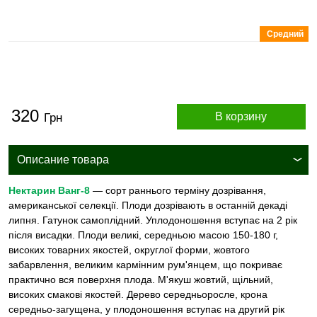
Средний
320
В корзину
Грн
Описание товара
Нектарин Ванг-8
— сорт раннього терміну дозрівання,
американської селекції. Плоди дозрівають в останній декаді
липня. Гатунок самоплідний. Уплодоношення вступає на 2 рік
після висадки. Плоди великі, середньою масою 150-180 г,
високих товарних якостей, округлої форми, жовтого
забарвлення, великим кармінним рум'янцем, що покриває
практично вся поверхня плода. М'якуш жовтий, щільний,
високих смакові якостей. Дерево середньоросле, крона
середньо-загущена, у плодоношення вступає на другий рік