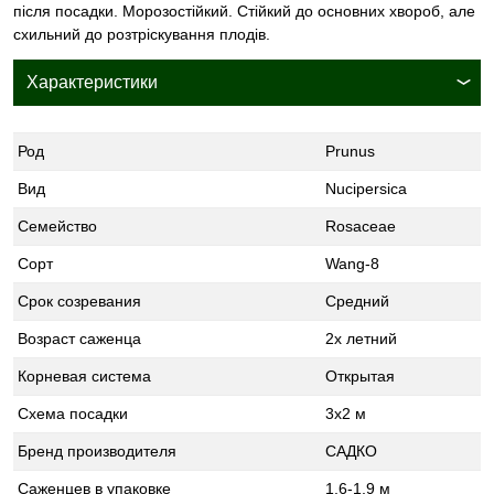
після посадки. Морозостійкий. Стійкий до основних хвороб, але
схильний до розтріскування плодів.
Характеристики
Род
Prunus
Вид
Nucipersica
Семейство
Rosaceae
Сорт
Wang-8
Срок созревания
Средний
Возраст саженца
2х летний
Корневая система
Открытая
Схема посадки
3х2 м
Бренд производителя
САДКО
Саженцев в упаковке
1,6-1,9 м