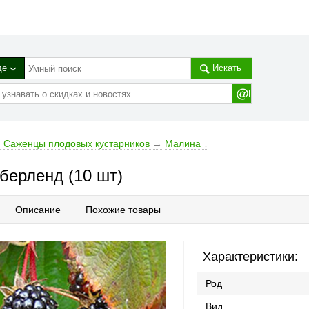
де
Искать
→
Саженцы плодовых кустарников
→
Малина
↓
берленд (10 шт)
Описание
Похожие товары
Характеристики:
Род
Вид