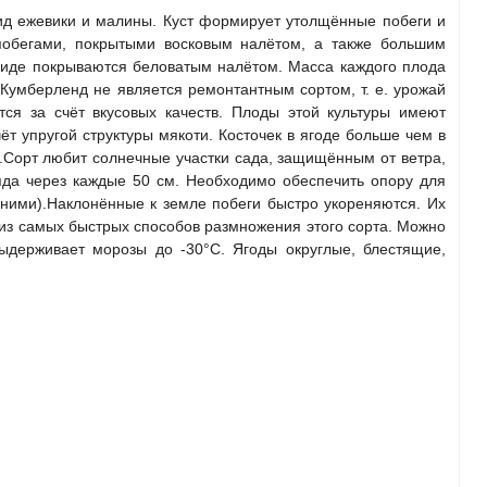
ид ежевики и малины. Куст формирует утолщённые побеги и
 побегами, покрытыми восковым налётом, а также большим
виде покрываются беловатым налётом. Масса каждого плода
. Кумберленд не является ремонтантным сортом, т. е. урожай
ся за счёт вкусовых качеств. Плоды этой культуры имеют
т упругой структуры мякоти. Косточек в ягоде больше чем в
.Сорт любит солнечные участки сада, защищённым от ветра,
яда через каждые 50 см. Необходимо обеспечить опору для
 ними).Наклонённые к земле побеги быстро укореняются. Их
 из самых быстрых способов размножения этого сорта. Можно
ыдерживает морозы до -30°С. Ягоды округлые, блестящие,