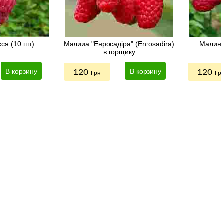
ся (10 шт)
Малииа "Енросадіра" (Enrosadira)
Малини
в горщику
В корзину
120
В корзину
120
Грн
Г