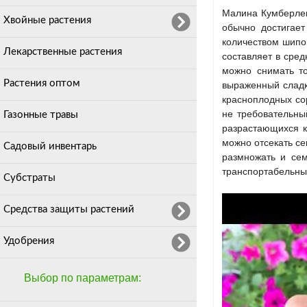
Малина Кумберлен
Хвойные растения
обычно достигает
количеством шипо
Лекарственные растения
составляет в сред
можно снимать то
Растения оптом
выраженный сладки
красноплодных со
не требовательны
Газонные травы
разрастающихся к
можно отсекать се
Садовый инвентарь
размножать и сем
транспортабельные
Субстраты
Средства защиты растений
Удобрения
Выбор по параметрам: