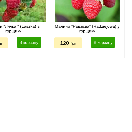
 "Лячка " (Laszka) в
Малини "Радзієва" (Radziejowa) у
горщику
горщику
В корзину
120
В корзину
рн
Грн