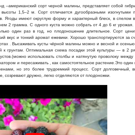
д –американский сорт черной малины, представляет собой гибр
 высоты 1,5–2 м. Сорт отличается дугообразными изогнутыми
в. Ягоды имеют округлую форму и характерный блеск, в спелом 
нем 2 грамма. С одного куста можно собрать от 4 до 6 кг урожая
лько один раз в год, но плодоношение длительное. Сорт ценит
й вкус и тонкий аромат ежевики. Хорошо транспортируются за счё
ртах . Высаживать кусты чёрной малины можно и весной и осенью
й к грунтам. Оптимальная схема посадки этой культуры — в 2 р
устов.(можно использовать столбы и натянутую проволоку между
катором и пересаживать , как самостоятельное растение.Это один
енами, но это более трудоемкий процесс. Сорт долговечный, в
, созревают дружно, легко отделяются от плодоножки.