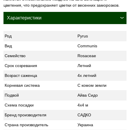
цветения, что предохраняет цветки от весенних заморозков.
Характеристики
Род
Pyrus
Вид
Communis
Семейство
Rosaceae
Срок созревания
Летний
Возраст саженца
4х летний
Корневая система
С комом земли
Подвой
Айва Сидо
Схема посадки
4х4 м
Бренд производителя
САДКО
Страна производитель
Украина