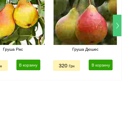
Груша Рікс
Груша Дюшес
В корзину
320
В корзину
рн
Грн