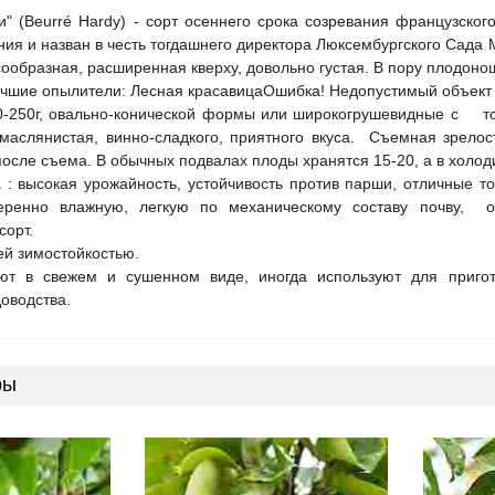
и" (Beurré Hardy) - сорт осеннего срока созревания французског
ия и назван в честь тогдашнего директора Люксембургского Сада
усообразная, расширенная кверху, довольно густая. В пору плодонош
учшие опылители: Лесная красавицаОшибка! Недопустимый объект 
-250г, овально-конической формы или широкогрушевидные с тол
маслянистая, винно-сладкого, приятного вкуса. Съемная зрелос
после съема. В обычных подвалах плоды хранятся 15-20, а в холод
 : высокая урожайность, устойчивость против парши, отличные т
еренно влажную, легкую по механическому составу почву, 
сорт.
ей зимостойкостью.
ют в свежем и сушенном виде, иногда используют для пригот
оводства.
ры