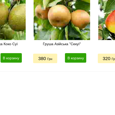
ка Коко Суї
Груша Азійська "Секуї"
В корзину
380
В корзину
320
Грн
Г