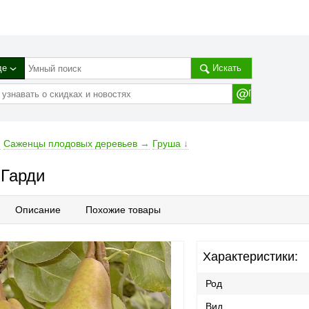
де
Искать
→
Cаженцы плодовых деревьев
→
Груша
↓
 Гарди
Описание
Похожие товары
Характеристики:
Род
Вид