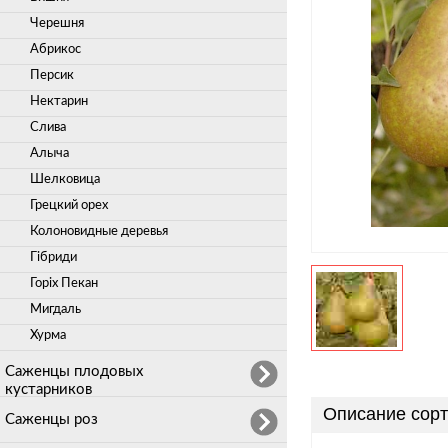
Черешня
Абрикос
Персик
Нектарин
Слива
Алыча
Шелковица
Грецкий орех
Колоновидные деревья
Гібриди
Горіх Пекан
Мигдаль
Хурма
Саженцы плодовых
кустарников
Описание сорт
Саженцы роз