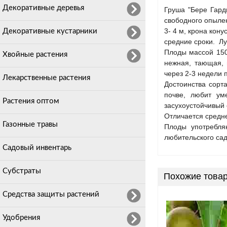
Декоративные деревья
Груша "Бере Гард
свободного опылен
3- 4 м, крона кон
Декоративные кустарники
средние сроки. Л
Плоды массой 150
Хвойные растения
нежная, тающая, 
через 2-3 недели 
Лекарственные растения
Достоинства сорта
почве, любит ум
Растения оптом
засухоустойчивый 
Отличается средн
Газонные травы
Плоды употребля
любительского сад
Садовый инвентарь
Субстраты
Похожие това
Средства защиты растений
Удобрения