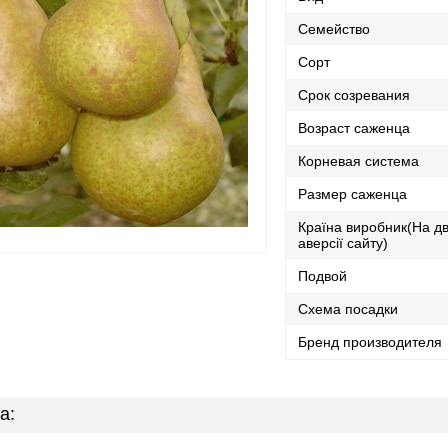
Семейство
Сорт
Срок созревания
Возраст саженца
Корневая система
Размер саженца
Країна виробник(На дв
аверсії сайту)
Подвой
Схема посадки
Бренд производителя
а: