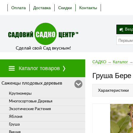
Оплата
Доставка
Скидки
Контакты
Вез
Сделай свой Сад вкусным!
САДКО
→
Каталог
Каталог товаров
Груша Бере
Cаженцы плодовых деревьев
Характеристики
Крупномеры
Многосортовые Деревья
Экзотические Растения
Яблоня
Груша
Вишня