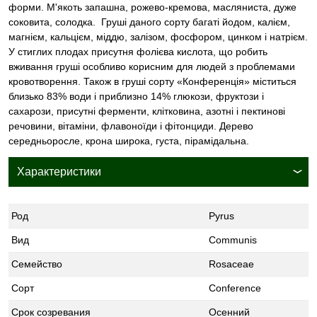
форми. М'якоть запашна, рожево-кремова, масляниста, дуже
соковита, солодка. Груші даного сорту багаті йодом, калієм,
магнієм, кальцієм, міддю, залізом, фосфором, цинком і натрієм.
У стиглих плодах присутня фолієва кислота, що робить
вживання груші особливо корисним для людей з проблемами
кровотворення. Також в груші сорту «Конференція» міститься
близько 83% води і приблизно 14% глюкози, фруктози і
сахарози, присутні ферменти, клітковина, азотні і пектинові
речовини, вітаміни, флавоноїди і фітонциди. Дерево
середньоросле, крона широка, густа, пірамідальна.
Характеристики
Род
Pyrus
Вид
Communis
Семейство
Rosaceae
Сорт
Conference
Срок созревания
Осенний