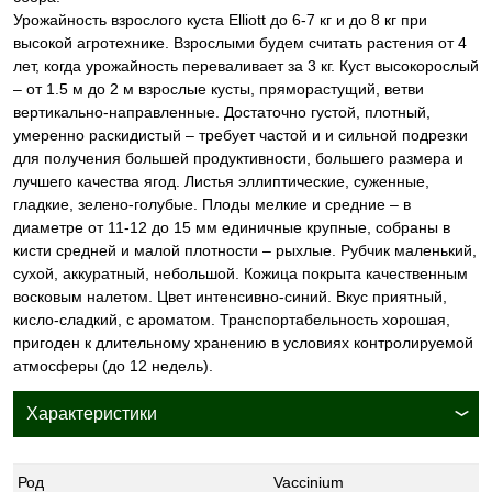
Урожайность взрослого куста Elliott до 6-7 кг и до 8 кг при
высокой агротехнике. Взрослыми будем считать растения от 4
лет, когда урожайность переваливает за 3 кг. Куст высокорослый
– от 1.5 м до 2 м взрослые кусты, пряморастущий, ветви
вертикально-направленные. Достаточно густой, плотный,
умеренно раскидистый – требует частой и и сильной подрезки
для получения большей продуктивности, большего размера и
лучшего качества ягод. Листья эллиптические, суженные,
гладкие, зелено-голубые. Плоды мелкие и средние – в
диаметре от 11-12 до 15 мм единичные крупные, собраны в
кисти средней и малой плотности – рыхлые. Рубчик маленький,
сухой, аккуратный, небольшой. Кожица покрыта качественным
восковым налетом. Цвет интенсивно-синий. Вкус приятный,
кисло-сладкий, с ароматом. Транспортабельность хорошая,
пригоден к длительному хранению в условиях контролируемой
атмосферы (до 12 недель).
Характеристики
Род
Vaccinium