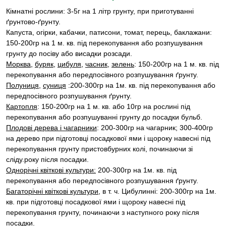
Кімнатні рослини: 3-5г на 1 літр грунту, при приготуванні
ґрунтово-ґрунту.
Капуста, огірки, кабачки, патисони, томат, перець, баклажани:
150-200гр на 1 м. кв. під перекопування або розпушування
грунту до посіву або висадки розсади.
Морква
,
буряк
,
цибуля
,
часник
,
зелень
: 150-200гр на 1 м. кв. під
перекопування або передпосівного розпушування ґрунту.
Полуниця,
суниця
:200-300гр на 1м. кв. під перекопування або
передпосівного розпушування ґрунту.
Картопля
: 150-200гр на 1 м. кв. або 10гр на рослині під
перекопування або розпушуванні грунту до посадки бульб.
Плодові дерева і чагарники
: 200-300гр на чагарник; 300-400гр
на дерево при підготовці посадкової ями і щороку навесні під
перекопування грунту пристовбурних колі, починаючи зі
сліду.року після посадки.
Однорічні квіткові культури:
200-300гр на 1м. кв. під
перекопування або передпосівного розпушування ґрунту.
Багаторічні квіткові культури
, в т. ч. Цибулинні: 200-300гр на 1м.
кв. при підготовці посадкової ями і щороку навесні під
перекопування грунту, починаючи з наступного року після
посадки.