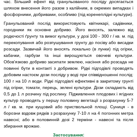
час. Більший ефект від гранульованого посліду досягається
шляхом внесення його разом з калійним, в окремих випадках і
фосфорними, добривами, особливо (під коренеплідні культури).
Гранульований послід використовують квітникарі, садівники,
городники як основне добриво. Його вносять, залежно від
родючості ґрунту та вимог культури, у дозі 100 - 300 г / кв. м. під
перекопування або розпушування грунту до посіву або висадки
розсади. Зазвичай його вносять локально (в лунки) під огірки,
кабачки, гарбузи та інші вирощуються овочеві культури.
Обов'язково добриво засипати землею, насіння або розсада не
повинні бути в контакті з добривом. Рідкі підгодівлі проводять
добовим настоєм дози посліду у воді при співвідношенні послід:
100 г на 10 л води. Рідкі підгодівлі ефективні в закритому грунті
під огірки, томати, перець, зелені культури. Дози складають від
0,5 до 1 л розчину під рослину. Підживлення плодових і ягідних
культур проводять у першу половину вегетації з розрахунку 5-7
л / кв. м. при кущовий або приствольной площі. Суниця - в
борозни вздовж рядків з розрахунку 7-10 л на 4 погонних метра
навесні; або в половинній дозі 2 терміни - навесні та після
збирання врожаю.
Застосування: