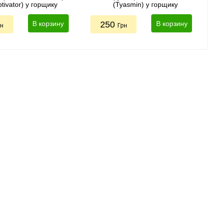
tivator) у горщику
(Tyasmin) у горщику
В корзину
250
В корзину
рн
Грн