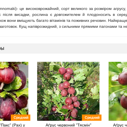
nnomaki)- це високоврожайний, сорт великого за розміром агрусу,
ік після висадки, рослина є довгожителем й плодоносить в сер
кож вони вміщують багато вітамінів та поживних речовин. Найкраще 
заготовок. Кущ напіврозкидний, з сильними прямими пагонами та нев
ры
Средний
Средний
Пакс" (Pax) у
Аґрус червоний "Тясмін"
Аґрус ч