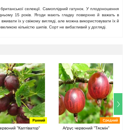
 британської селекції. Самоплідний гатунок. У плодоношення
едньому 15 років. Ягоди мають гладку поверхню й важать в
вживати їх у свіжому вигляді, але можна використовувати їх й
еликою кількістю шипів. Сорт не вибагливий у догляді.
Ранний
Средний
ервоний "Каптіватор"
Аґрус червоний "Тясмін"