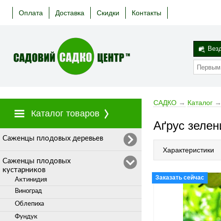
Оплата
Доставка
Скидки
Контакты
Вез
САДКО
→
Каталог
Каталог товаров
Аґрус зелен
Cаженцы плодовых деревьев
Характеристики
Саженцы плодовых
кустарников
Заказать сейчас
Актинидия
Виноград
Облепиха
Фундук