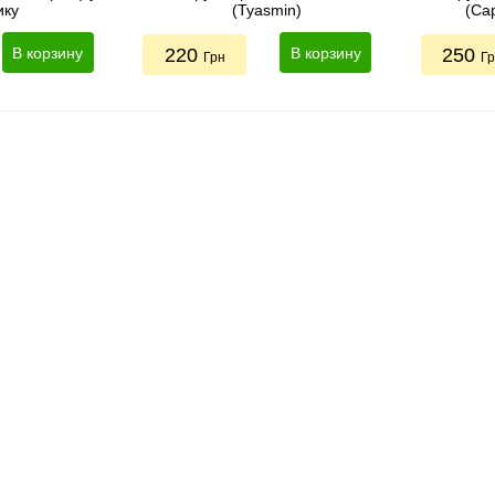
ику
(Tyasmin)
(Cap
В корзину
220
В корзину
250
Грн
Г