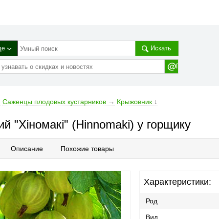
де
Искать
→
Саженцы плодовых кустарников
→
Крыжовник
↓
ий "Хіномакі" (Hinnomaki) у горщику
Описание
Похожие товары
Характеристики:
Род
Вид