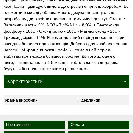
хвої. Калій підвищує стійкість до стресів і опірність хворобам. Всі
елементи в складі добрива мають дозування спеціально
розроблену для хвойних рослин, в тому числі для туї. Склад: •
Загальний азот -19%; NO3 - 7,4% NH4 - 8,9%; • Пентоксиду
фосфору - 10%; • Оксид калію - 10%; • Магнію оксид - 2%; •
Триоксид сірки - 14%. Рекомендований період внесення - при
висадці або пересадці саджанців. Добрива для хвойних рослин
навесні найкраще вносити, оскільки саме в цей період
відбувається висадка більшості рослин. До того ж, однією
підгодівлі вистачає на 4-5 місяців, тобто весь сезон дерева
будуть забезпечені поживними речовинами.
Характеристики
Країна виробник
Нідерланди
Про компанію
Оплата