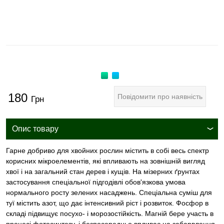
180
Повідомити про наявність
Грн
Опис товару
Гарне добриво для хвойних рослин містить в собі весь спектр
корисних мікроелементів, які впливають на зовнішній вигляд
хвої і на загальний стан дерев і кущів. На мізерних ґрунтах
застосування спеціальної підгодівлі обов'язкова умова
нормального росту зелених насаджень. Спеціальна суміш для
туї містить азот, що дає інтенсивний ріст і розвиток. Фосфор в
складі підвищує посухо- і морозостійкість. Магній бере участь в
процесі фотосинтезу, і безпосередньо впливає на забарвлення